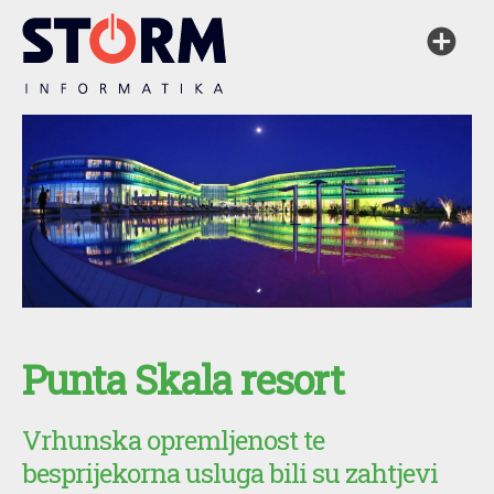
Punta Skala resort
Vrhunska opremljenost te
besprijekorna usluga bili su zahtjevi