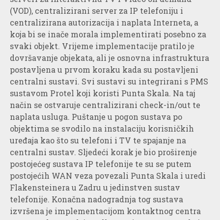
(VOD), centralizirani server za IP telefoniju i
centralizirana autorizacija i naplata Interneta, a
koja bi se inače morala implementirati posebno za
svaki objekt. Vrijeme implementacije pratilo je
dovršavanje objekata, ali je osnovna infrastruktura
postavljena u prvom koraku kada su postavljeni
centralni sustavi. Svi sustavi su integrirani s PMS
sustavom Protel koji koristi Punta Skala. Na taj
način se ostvaruje centralizirani check-in/out te
naplata usluga. Puštanje u pogon sustava po
objektima se svodilo na instalaciju korisničkih
uređaja kao što su telefoni i TV te spajanje na
centralni sustav. Sljedeći korak je bio proširenje
postojećeg sustava IP telefonije te su se putem
postojećih WAN veza povezali Punta Skala i uredi
Flakensteinera u Zadru u jedinstven sustav
telefonije. Konačna nadogradnja tog sustava
izvršena je implementacijom kontaktnog centra