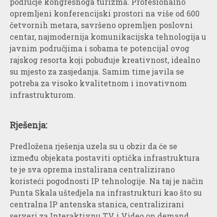
područje kongresnoga turizma. Profesionalno
opremljeni konferencijski prostori na više od 600
četvornih metara, savršeno opremljen poslovni
centar, najmodernija komunikacijska tehnologija u
javnim područjima i sobama te potencijal ovog
rajskog resorta koji pobuđuje kreativnost, idealno
su mjesto za zasjedanja. Samim time javila se
potreba za visoko kvalitetnom i inovativnom
infrastrukturom.
Rješenja:
Predložena rješenja uzela su u obzir da će se
između objekata postaviti optička infrastruktura
te je sva oprema instalirana centralizirano
koristeći pogodnosti IP tehnologije. Na taj je način
Punta Skala uštedjela na infrastrukturi kao što su
centralna IP antenska stanica, centralizirani
serveri za Interaktivnu TV i Video on demand