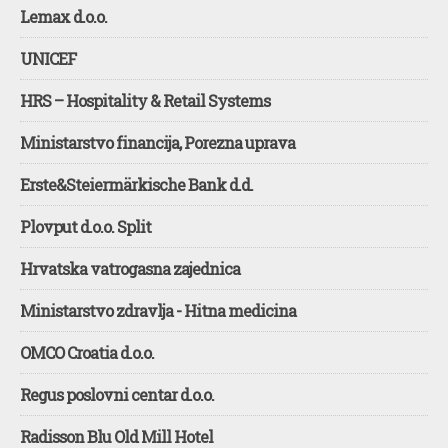
Lemax d.o.o.
UNICEF
HRS – Hospitality & Retail Systems
Ministarstvo financija, Porezna uprava
Erste&Steiermärkische Bank d.d.
Plovput d.o.o. Split
Hrvatska vatrogasna zajednica
Ministarstvo zdravlja - Hitna medicina
OMCO Croatia d.o.o.
Regus poslovni centar d.o.o.
Radisson Blu Old Mill Hotel