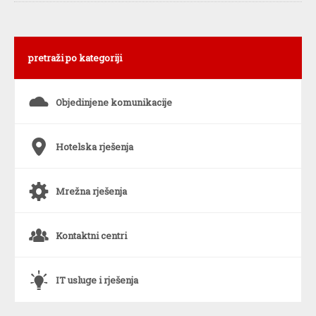
pretraži po kategoriji
s
Objedinjene komunikacije
6
Hotelska rješenja
a
Mrežna rješenja
o
Kontaktni centri
`
IT usluge i rješenja