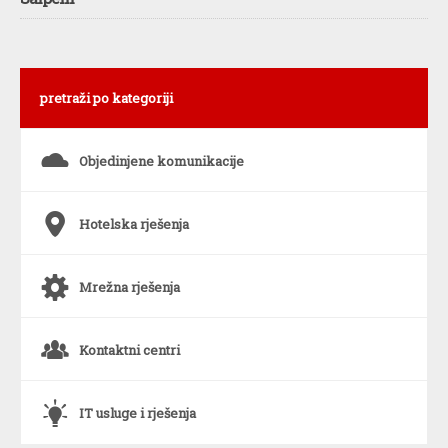
pretraži po kategoriji
s
Objedinjene komunikacije
6
Hotelska rješenja
a
Mrežna rješenja
o
Kontaktni centri
`
IT usluge i rješenja