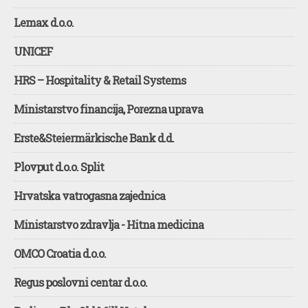
Lemax d.o.o.
UNICEF
HRS – Hospitality & Retail Systems
Ministarstvo financija, Porezna uprava
Erste&Steiermärkische Bank d.d.
Plovput d.o.o. Split
Hrvatska vatrogasna zajednica
Ministarstvo zdravlja - Hitna medicina
OMCO Croatia d.o.o.
Regus poslovni centar d.o.o.