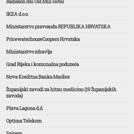
Radisson Blu Old Mill Hotel
IKEA d.o.o.
Ministarstvo pravosuđa REPUBLIKA HRVATSKA
PricewaterhouseCoopers Hrvatska
Ministarstvo zdravlja
Grad Rijeka i komunalna poduzeća
Nova Kreditna Banka Maribor
Županijski zavodi za hitnu medicinu (19 Županijskih
zavoda)
Plava Laguna d.d.
Optima Telekom
Saipem