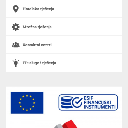
6
Hotelska rješenja
a
Mrežna rješenja
o
Kontaktni centri
`
IT usluge i rješenja