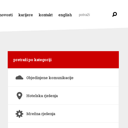
novosti
karijere
kontakt
english
pretraži po kategoriji
s
Objedinjene komunikacije
6
Hotelska rješenja
a
Mrežna rješenja