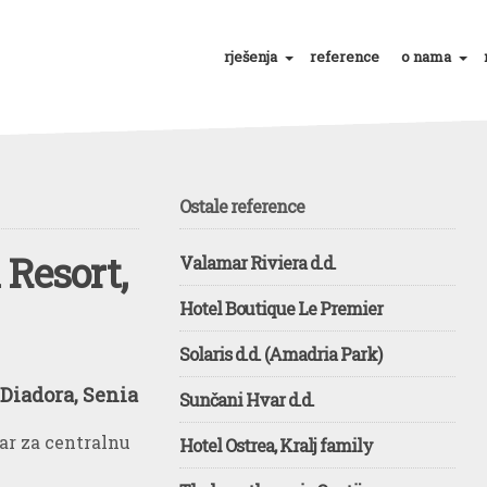
rješenja
reference
o nama
Ostale reference
 Resort,
Valamar Riviera d.d.
Hotel Boutique Le Premier
Solaris d.d. (Amadria Park)
 Diadora, Senia
Sunčani Hvar d.d.
ar za centralnu
Hotel Ostrea, Kralj family