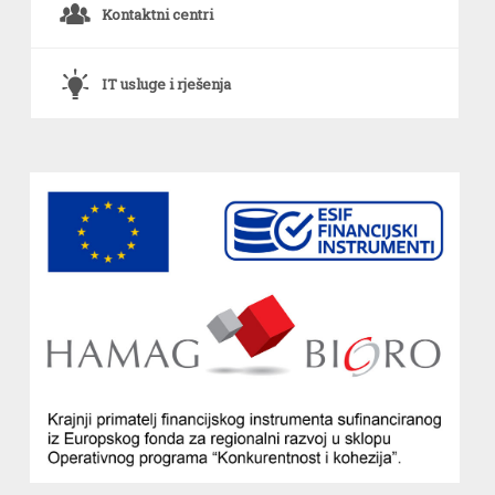
o
Kontaktni centri
`
IT usluge i rješenja