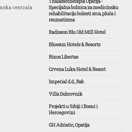
Thalassotherapia Opatija -
onska centrala
Specijalna bolnica za medicinsku
rehabilitaciju bolesti srca, pluća i
reumatizma
Radisson Blu Old Mill Hotel
Bluesun Hotels & Resorts
Rixos Libertas
Crvena Luka Hotel & Resort
Imperial d.d., Rab
Villa Dubrovnik
Projekti u Srbiji i Bosni i
Hercegovini
GH Adriatic, Opatija