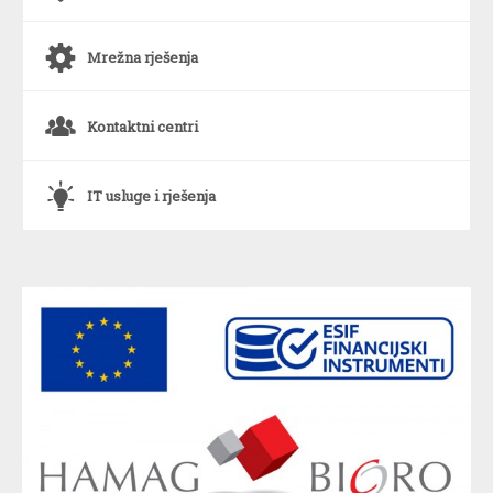
a
Mrežna rješenja
o
Kontaktni centri
`
IT usluge i rješenja