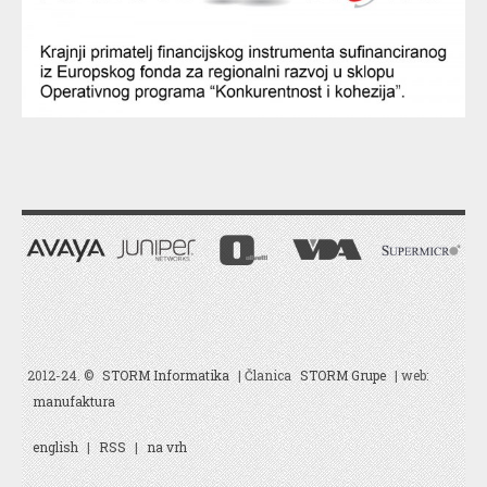
2012-24. ©
STORM Informatika
| Članica
STORM Grupe
| web:
manufaktura
english
|
RSS
|
na vrh