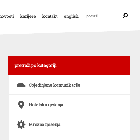
novosti
karijere
kontakt
english
pretraži po kategoriji
s
Objedinjene komunikacije
6
Hotelska rješenja
a
Mrežna rješenja