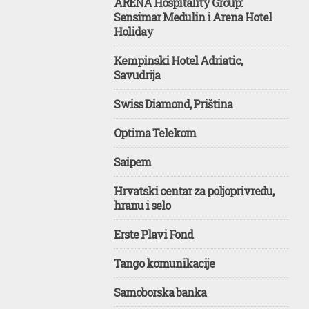
ARENA Hospitality Group:
Sensimar Medulin i Arena Hotel
Holiday
Kempinski Hotel Adriatic,
Savudrija
Swiss Diamond, Priština
Optima Telekom
Saipem
Hrvatski centar za poljoprivredu,
hranu i selo
Erste Plavi Fond
Tango komunikacije
Samoborska banka