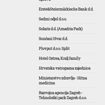
Erste&Steiermärkische Bank d.d.
Sedmi odjel d.o.o.
Solaris d.d. (Amadria Park)
Sunčani Hvar d.d.
Plovput d.o.o. Split
Hotel Ostrea, Kralj family
Hrvatska vatrogasna zajednica
Ministarstvo zdravlja - Hitna
medicina
Razvojna agencija Zagreb -
Tehnološki park Zagreb d.o.o.