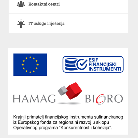
o
Kontaktni centri
`
IT usluge i rješenja