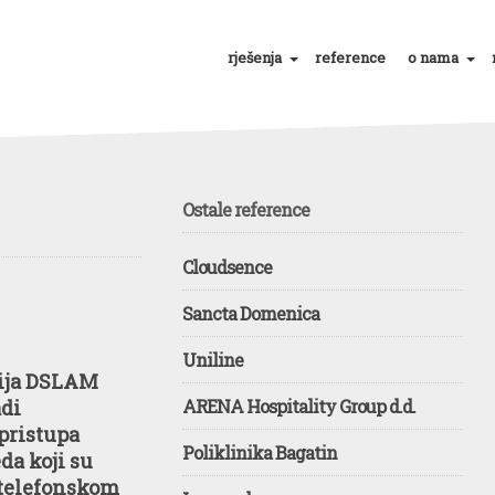
rješenja
reference
o nama
Ostale reference
Cloudsence
Sancta Domenica
Uniline
ija DSLAM
adi
ARENA Hospitality Group d.d.
pristupa
Poliklinika Bagatin
da koji su
 telefonskom