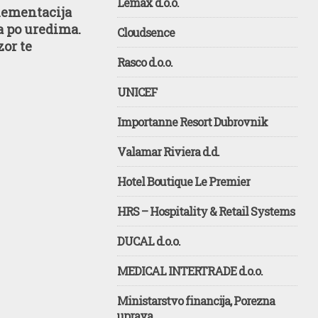
Lemax d.o.o.
lementacija
 po uredima.
Cloudsence
or te
Rasco d.o.o.
UNICEF
Importanne Resort Dubrovnik
Valamar Riviera d.d.
Hotel Boutique Le Premier
HRS – Hospitality & Retail Systems
DUCAL d.o.o.
MEDICAL INTERTRADE d.o.o.
Ministarstvo financija, Porezna
uprava