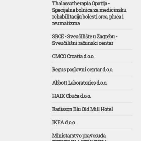
Thalassotherapia Opatija -
Specijalna bolnica za medicinsku
rehabilitaciju bolesti srca, pluća i
reumatizma
SRCE - Sveučilište u Zagrebu -
Sveučilišni računski centar
OMCO Croatia d.o.o.
Regus poslovni centar d.o.o.
Abbott Laboratories d.o.o.
HAIX Obuća d.o.o.
Radisson Blu Old Mill Hotel
IKEA d.o.o.
Ministarstvo pravosuđa